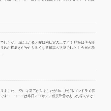
でしたが、山に上がると昨日同様雲の上です！ 昨晩は薄ら降
り込む程磨きがかかり固くなる最高の状態でした！ 今日の種
…
りました。 空には雲広がりましたが山に上がるゴンドラで雲
上です！ コースは昨日３０センチ程度降雪があった様ですが