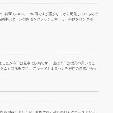
は中斜面でのGS。中斜面ですが雪がしっかり硬化しているので
時間帯はターンの内側をブラッシュマーカー外側をロングポー
ましたが今日は見事に快晴です！ 山は昨日は標高の高いとこ
ドムも雪化粧です。 スキー場も１０センチ程度の降雪があっ
 …
回復を期待しましたが、夜間の雨が残り今日もクローズとなっ