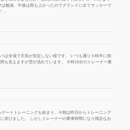
中は勉強、午後は雨も上がったのでグランドに出てサッカーで
 …
パは全域で天気が安定しない様です。 いつも通り５時半に朝
間も見えますが雲が流れています。 ６時10分のトレーナー乗
らゲートトレーニングも始まり、今朝は昨日からトレーニング
に並びました。 しかしトレーナーの乗車時間になり残念なお