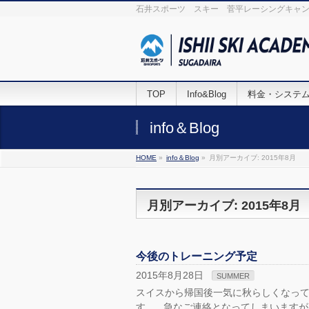
石井スポーツ スキー 菅平レーシングキャン
TOP
Info&Blog
料金・システ
info＆Blog
HOME
»
info＆Blog
»
月別アーカイブ: 2015年8月
月別アーカイブ: 2015年8月
今後のトレーニング予定
2015年8月28日
SUMMER
スイスから帰国後一気に秋らしくなって
す。 急なご連絡となってしまいますが