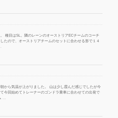
。 種目はSL。隣のレーンのオーストリアECチームのコーチ
致したので、オーストリアチームのセットに合わせる形で１４
…
朝から気温が上がりました。 山は少し霞んだ感じでしたが今
せて今回始めてトレーナーのゴンドラ乗車に合わせての出発で
 …