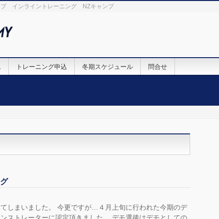
プ インライントレーニング NZキャンプ
ム
トレーニング申込
冬期スケジュール
問合せ
ング
てしまいました。 今更ですが…４月上旬に行われた今期のデ
ンストレーターに認定頂きました。 デモ選後はデモとしての