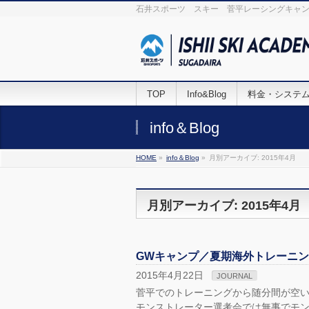
石井スポーツ スキー 菅平レーシングキャン
TOP
Info&Blog
料金・システ
info＆Blog
HOME
»
info＆Blog
»
月別アーカイブ: 2015年4月
月別アーカイブ: 2015年4月
GWキャンプ／夏期海外トレーニ
2015年4月22日
JOURNAL
菅平でのトレーニングから随分間が空い
モンストレーター選考会では無事でモン