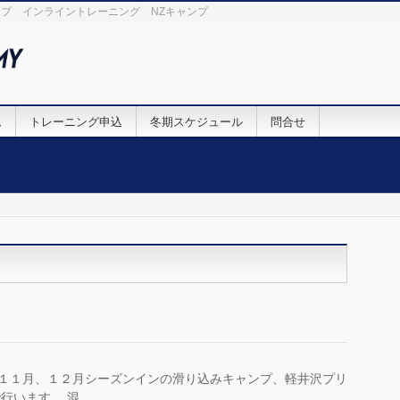
プ インライントレーニング NZキャンプ
ム
トレーニング申込
冬期スケジュール
問合せ
月、１２月シーズンインの滑り込みキャンプ、軽井沢プリ
行います。 混 …