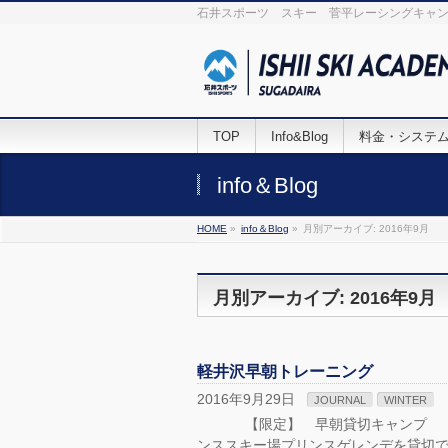
石井スポーツ スキー 菅平レーシングキャン
TOP
Info&Blog
料金・システ
info＆Blog
HOME
»
info＆Blog
»
月別アーカイブ: 2016年9月
月別アーカイブ: 2016年9月
軽井沢早朝トレーニング
2016年9月29日
JOURNAL
WINTER
【限定】 早朝貸切キャンプ １１
ンススキー場プリンスゲレンデを貸切で