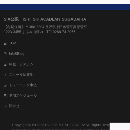
SIA公認 ISHII SKI ACADEMY SUGADAIRA
【冬期住所】 〒380-2204 長野県上田市菅平高原菅平
1223-3455 まるみ山荘内 TEL0268-74-2065
TOP
Info&Blog
料金・システム
スクール所在地
トレーニング申込
冬期スケジュール
問合せ
Copyright ©
ISHII SKI ACADEMY SUGADAIRA
All Rights Reserved.