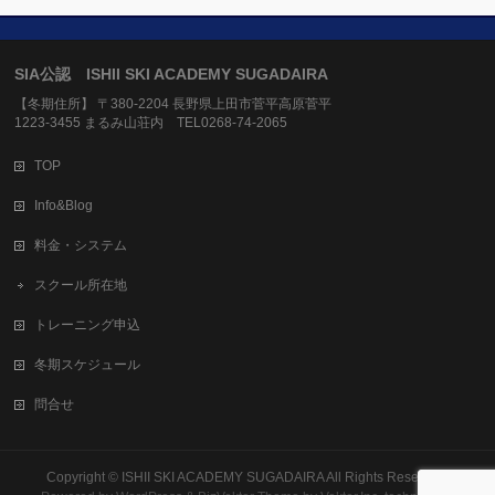
SIA公認 ISHII SKI ACADEMY SUGADAIRA
【冬期住所】 〒380-2204 長野県上田市菅平高原菅平
1223-3455 まるみ山荘内 TEL0268-74-2065
TOP
Info&Blog
料金・システム
スクール所在地
トレーニング申込
冬期スケジュール
問合せ
Copyright ©
ISHII SKI ACADEMY SUGADAIRA
All Rights Reserved.