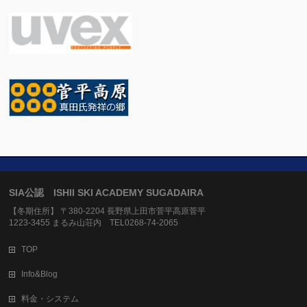
SIA公認 ISHII SKI ACADEMY SUGADAIRA
【冬期住所】 〒380-2204 長野県上田市菅平高原菅平
1223-3455 まるみ山荘内 TEL0268-74-2065
TOP
Info&Blog
料金・システム