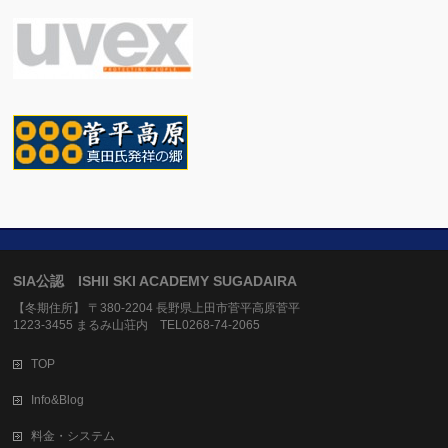
SIA公認 ISHII SKI ACADEMY SUGADAIRA
【冬期住所】 〒380-2204 長野県上田市菅平高原菅平
1223-3455 まるみ山荘内 TEL0268-74-2065
TOP
Info&Blog
料金・システム