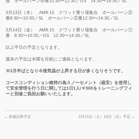
後 ポールバーン④番10:30〜12:30／GS 14:30〜16:30／SL
3月13日（木） AM8:15 クワッド乗り場集合 ポールバーン②
番8:30〜10:30／SL ポールバーン②番12:30〜14:30／SL
3月14日（金） AM8:15 クワッド乗り場集合 ポールバーン①
番 8:30〜10:30／GS 12:30〜14:30／SL
以上平日の予定となります。
週末の予定は木曜を目処にご連絡となります。
※3月半ばとなり今後気温が上昇する日が多くなりそうです。
コースコンディション維持の為スノーセメント（硫安）を使用し
て安全管理を行う日に関しては1日1人/￥500をトレーニングフィ
ーと別途ご負担お願いいたします。
←
来週以降予定
3月15日（土）16日（日）予定
→