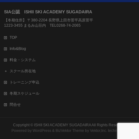
SIA公認 ISHII SKI ACADEMY SUGADAIRA
【冬期住所】 〒380-2204 長野県上田市菅平高原菅平
1223-3455 まるみ山荘内 TEL0268-74-2065
TOP
Info&Blog
料金・システム
スクール所在地
トレーニング申込
冬期スケジュール
問合せ
Copyright ©
ISHII SKI ACADEMY SUGADAIRA
All Rights Reserved.
Powered by
WordPress
&
BizVektor Theme
by Vektor,Inc. technology.