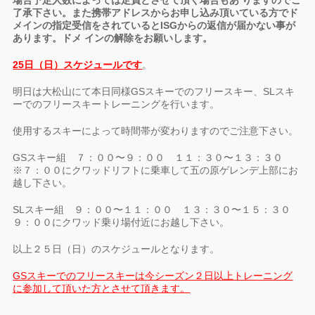
場合予定人数によっては定員とさせて頂く場合もあ りますのでご
了承下さい。また携帯アドレスからお申し込み頂いている方でド
メインの指定受信をされているとISGからの返信が届かない事が
あります。ドメ インの解除をお願いします。
25日（日）スケジュールです
。
明日は大松山にて本日同様GSスキーでのフリースキー、SLスキ
ーでのフリースキートレーニングを行います。
使用するスキーによって時間帯が変わりますのでご注意下さい。
GSスキー組 ７：００〜９：００ １１：３０〜１３：３０
※７：００にクワッドリフトに乗車して五の原ゲレンデ上部にお
越し下さい。
SLスキー組 ９：００〜１１：００ １３：３０〜１５：３０
９：００にクワッド乗り場付近にお越し下さい。
以上２５日（日）のスケジュールとなります。
GSスキーでのフリースキーは今シーズン２日以上トレーニング
に参加して頂いた方とさせて頂きます。