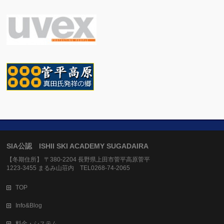
SIA公認 ISHII SKI ACADEMY SUGADAIRA
【冬期住所】 〒380-2204 長野県上田市菅平高原菅平
1223-3455 まるみ山荘内 TEL0268-74-2065
TOP
Info&Blog
料金・システム