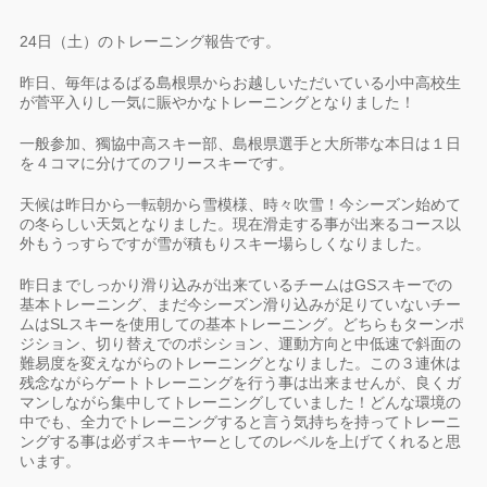
24日（土）のトレーニング報告です。
昨日、毎年はるばる島根県からお越しいただいている小中高校生
が菅平入りし一気に賑やかなトレーニングとなりました！
一般参加、獨協中高スキー部、島根県選手と大所帯な本日は１日
を４コマに分けてのフリースキーです。
天候は昨日から一転朝から雪模様、時々吹雪！今シーズン始めて
の冬らしい天気となりました。現在滑走する事が出来るコース以
外もうっすらですが雪が積もりスキー場らしくなりました。
昨日までしっかり滑り込みが出来ているチームはGSスキーでの
基本トレーニング、まだ今シーズン滑り込みが足りていないチー
ムはSLスキーを使用しての基本トレーニング。どちらもターンポ
ジション、切り替えでのポシション、運動方向と中低速で斜面の
難易度を変えながらのトレーニングとなりました。この３連休は
残念ながらゲートトレーニングを行う事は出来ませんが、良くガ
マンしながら集中してトレーニングしていました！どんな環境の
中でも、全力でトレーニングすると言う気持ちを持ってトレーニ
ングする事は必ずスキーヤーとしてのレベルを上げてくれると思
います。