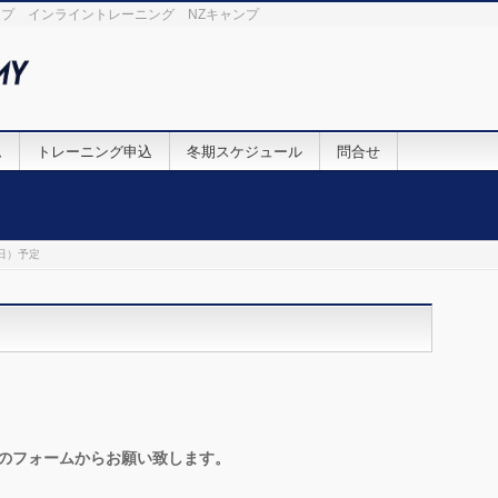
プ インライントレーニング NZキャンプ
ム
トレーニング申込
冬期スケジュール
問合せ
日）予定
内のフォームからお願い致します。